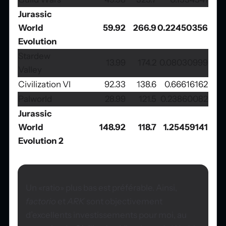
Jurassic
World
59.92
266.9
0.22450356
Evolution
Stardew
13.99
174.2
0.08030999
Valley
Civilization VI
92.33
138.6
0.66616162
Palworld
28.99
121.5
0.23860082
Jurassic
World
148.92
118.7
1.25459141
Evolution 2
Un «ratio» plus bas est préférable. Ainsi,
factorio
et
ARK
sont objectivement
d’excellents investissements pour moi, au