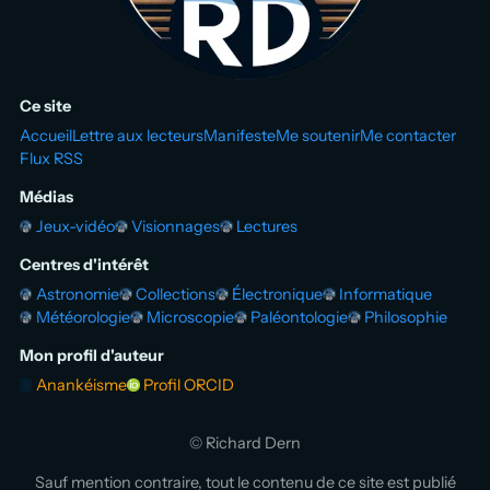
Ce site
Accueil
Lettre aux lecteurs
Manifeste
Me soutenir
Me contacter
Flux RSS
Médias
Jeux-vidéo
Visionnages
Lectures
Centres d'intérêt
Astronomie
Collections
Électronique
Informatique
Météorologie
Microscopie
Paléontologie
Philosophie
Mon profil d'auteur
Anankéisme
Profil ORCID
© Richard Dern
Sauf mention contraire, tout le contenu de ce site est publié