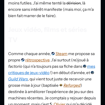
moins futiles. J’ai même tenté la
dérision
, là
encore sans intérêt manifeste (mais
moi
, ça m’a
bien fait marrer de le faire).
Jeux vidéo, films et séries
TV
Comme chaque année,
Steam
me propose sa
propre
rétrospective
. J’ai surtout (re)joué à
factorio
(qui n’a toujours pas sa fiche dans
mes
critiques de jeux-vidéo
!) en début d’année, et
Guild Wars
, qui vient tout juste de recevoir une
grosse mise à jour (baptisée
Reforged
)
destinée à améliorer l’expérience de jeu sur des
machines récentes. Je comptais y rejouer depuis
un moment, mais c’est
Olivier
qui m’a décidé