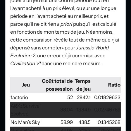
jouer à un jeu sur une courte période tout en
l’ayant acheté à un prix élevé, ou sur une longue
période en l’ayant acheté au meilleur prix, et
parce qu’il ne dit rien
a priori
puisqu’il est calculé
en fonction de mon temps de jeu. Néanmoins,
cette comparaison révèle tout de même que «j’ai
dépensé sans compter» pour
Jurassic World
Evolution 2
, une erreur déjà commise avec
Civilization VI
dans une moindre mesure.
Coût total de
Temps
Jeu
Ratio
possession
de jeu
factorio
52
2842.1
0.01829633
ARK: Survival
38.04
1384.9
0.02746769
Evolved
No Man’s Sky
58.99
438.5
0.1345268
Guild Wars
49.98
325.7
0.1534541