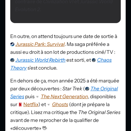
contraire de
Civilization VI
et
Jurassic World
Evolution 2
.
En outre, on attend toujours une date de sortie à
Jurassic Park: Survival
. Ma saga préférée a
aussi eu droit à son lot de productions ciné/TV :
Jurassic World Rebirth
est sorti, et
Chaos
Theory
s’est conclue.
En dehors de ça, mon année 2025 a été marquée
par deux découvertes :
Star Trek
(
The Original
Series
puis
The Next Generation
, disponibles
sur
Netflix
) et
Ghosts
(dont je prépare la
critique). Lisez ma critique the
The Original Series
avant de me reprocher de la qualifier de
«découverte» 🖖